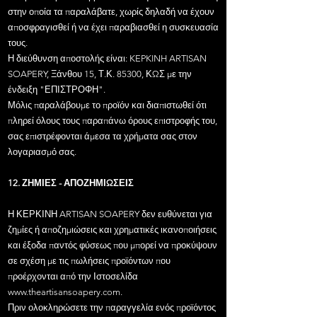
στην οποία τα παραλάβατε, χωρίς δηλαδή να έχουν
αποσφραγισθεί ή να έχει παραβιασθεί η συσκευασία
τους.
Η διεύθυνση αποστολής είναι: KEPKINH ARTISAN
SOAPERY, Ξάνθου 15, Τ.Κ. 85300, ΚΩΣ με την
ένδειξη "ΕΠΙΣΤΡΟΦΗ".
Μόλις παραλάβουμε το προϊόν και διαπιστωθεί ότι
πληρεί όλους τους παραπάνω όρους επιστροφής του,
σας επιστρέφονται άμεσα τα χρήματα σας στον
λογαριασμό σας.
12. ΖΗΜΙΕΣ - ΑΠΟΖΗΜΙΩΣΕΙΣ
Η ΚΕΡΚΙΝΗ ARTISAN SOAPERY δεν ευθύνεται για
ζημίες ή αποζημιώσεις και χρηματικές ικανοποιήσεις
και έξοδα παντός φύσεως που μπορεί να προκύψουν
σε σχέση με τις πωλήσεις προϊόντων που
προέρχονται από την Ιστοσελίδα
www.theartisansoapery.com
.
Πριν ολοκληρώσετε την παραγγελία ενός προϊόντος