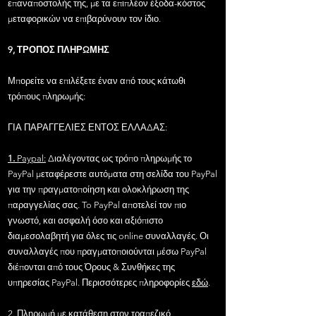
επαναποστολής της, με τα επιπλέον έξοδα-κόστος
μεταφορικών να επιβαρύνουν τον ίδιο.
9, ΤΡΟΠΟΣ ΠΛΗΡΩΜΗΣ
Μπορείτε να επιλέξετε έναν από τους κάτωθι
τρόπους πληρωμής:
ΓΙΑ ΠΑΡΑΓΓΕΛΙΕΣ ΕΝΤΟΣ ΕΛΛΑΔΑΣ:
1.
Paypal:
Διαλέγοντας ως τρόπο πληρωμής το
PayPal μεταφέρεστε αυτόματα στη σελίδα του PayPal
για την πραγματοποίηση και ολοκλήρωση της
παραγγελίας σας. To PayPal αποτελεί τον πιο
γνωστό, και ασφαλή όσο και αξιόπιστο
διαμεσολαβητή για όλες τις online συναλλαγές. Οι
συναλλαγές που πραγματοποιούνται μέσω PayPal
διέπονται από τους Όρους & Συνθήκες της
υπηρεσίας PayPal. Περισσότερες πληροφορίες
εδώ
.
2. Πληρωμή με κατάθεση στον τραπεζικό