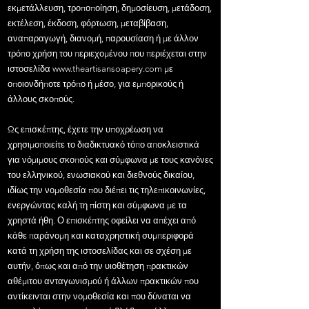
εκμετάλλευση, τροποποίηση, δημοσίευση, μετάδοση,
εκτέλεση, έκδοση, φόρτωση, μεταβίβαση,
αναπαραγωγή, διανομή, παρουσίαση ή με άλλον
τρόπο χρήση του περιεχομένου που περιέχεται στην
ιστοσελίδα
www.theartisansoapery.com
με
οποιονδήποτε τρόπο ή μέσο, για εμπορικούς ή
άλλους σκοπούς.
Ως επισκέπτης, έχετε την υποχρέωση να
χρησιμοποιείτε το διαδικτυακό τόπο αποκλειστικά
για νόμιμους σκοπούς και σύμφωνα με τους κανόνες
του ελληνικού, ενωσιακού και διεθνούς δικαίου,
ιδίως την νομοθεσία που διέπει τις τηλεπικοινωνίες,
ενεργώντας καλή τη πίστη και σύμφωνα με τα
χρηστά ήθη. Ο επισκέπτης οφείλει να απέχει από
κάθε παράνομη και καταχρηστική συμπεριφορά
κατά τη χρήση της ιστοσελίδας και σε σχέση με
αυτήν, όπως και από την υιοθέτηση πρακτικών
αθέμιτου ανταγωνισμού ή άλλων πρακτικών που
αντίκεινται στην νομοθεσία και που δύναται να