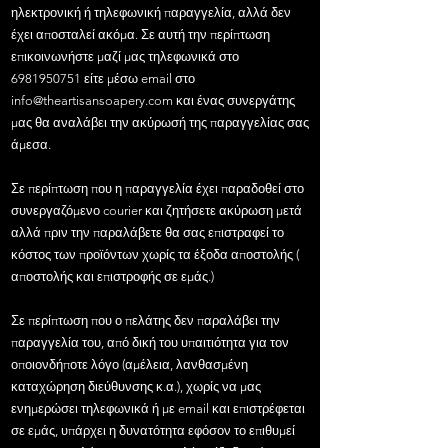
ηλεκτρονική ή τηλεφωνική παραγγελία, αλλά δεν
έχει αποσταλεί ακόμα. Σε αυτή την περίπτωση
επικοινωνήστε μαζί μας τηλεφωνικά στο
6981950751
είτε μέσω email στο
info@theartisansoapery.com
και ένας συνεργάτης
μας θα αναλάβει την ακύρωσή της παραγγελίας σας
άμεσα.
Σε περίπτωση που η παραγγελία έχει παραδοθεί στο
συνεργαζόμενο courier και ζητήσετε ακύρωση μετά
αλλά πριν την παραλάβετε θα σας επιστραφεί το
κόστος των προϊόντων χωρίς τα έξοδα αποστολής (
αποστολής και επιστροφής σε εμάς.)
Σε περίπτωση που ο πελάτης δεν παραλάβει την
παραγγελία του, από δική του υπαιτιότητα για τον
οποιονδήποτε λόγο (αμέλεια, λανθασμένη
καταχώρηση διεύθυνσης κ.α.), χωρίς να μας
ενημερώσει τηλεφωνικά ή με email και επιστρέφεται
σε εμάς, υπάρχει η δυνατότητα εφόσον το επιθυμεί