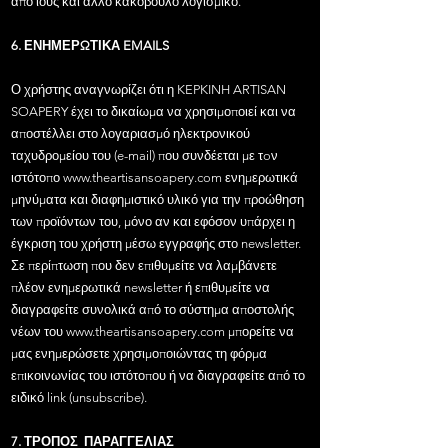
από ιούς και άλλο κακόβουλο λογισμικό.
6. ΕΝΗΜΕΡΩΤΙΚΑ EMAILS
Ο χρήστης αναγνωρίζει ότι η KEPKINH ARTISAN
SOAPERY έχει το δικαίωμα να χρησιμοποιεί και να
αποστέλλει στο λογαριασμό ηλεκτρονικού
ταχυδρομείου του (e-mail) που συνδέεται με τoν
ιστότοπο
www.theartisansoapery.com
ενημερωτικά
μηνύματα και διαφημιστικό υλικό για την προώθηση
των προϊόντων του, μόνο αν και εφόσον υπάρχει η
έγκριση του χρήστη μέσω εγγραφής στο newsletter.
Σε περίπτωση που δεν επιθυμείτε να λαμβάνετε
πλέον ενημερωτικά newsletter ή επιθυμείτε να
διαγραφείτε συνολικά από το σύστημα αποστολής
νέων του
www.theartisansoapery.com
μπορείτε να
μας ενημερώσετε χρησιμοποιώντας τη φόρμα
επικοινωνίας του ιστότοπου ή να διαγραφείτε από το
ειδικό link (unsubscribe).
7. ΤΡΟΠΟΣ ΠΑΡΑΓΓΕΛΙΑΣ