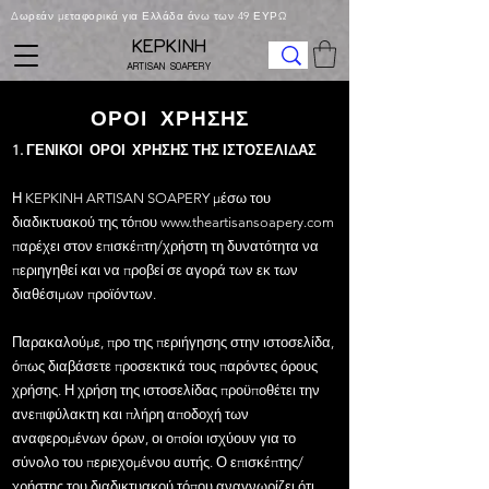
Δωρεάν μεταφορικά για Ελλάδα άνω των 49 ΕΥΡΩ
KEPKINH
ARTISAN SOAPERY
ΟΡΟΙ ΧΡΗΣΗΣ
1. ΓΕΝΙΚΟΙ ΟΡΟΙ ΧΡΗΣΗΣ ΤΗΣ ΙΣΤΟΣΕΛΙΔΑΣ
Η KEPKINH ARTISAN SOAPERY μέσω του
διαδικτυακού της τόπου
www.theartisansoapery.com
παρέχει στον επισκέπτη/χρήστη τη δυνατότητα να
περιηγηθεί και να προβεί σε αγορά των εκ των
διαθέσιμων προϊόντων.
Παρακαλούμε, προ της περιήγησης στην ιστοσελίδα,
όπως διαβάσετε προσεκτικά τους παρόντες όρους
χρήσης. Η χρήση της ιστοσελίδας προϋποθέτει την
ανεπιφύλακτη και πλήρη αποδοχή των
αναφερομένων όρων, οι οποίοι ισχύουν για το
σύνολο του περιεχομένου αυτής. Ο επισκέπτης/
χρήστης του διαδικτυακού τόπου αναγνωρίζει ότι