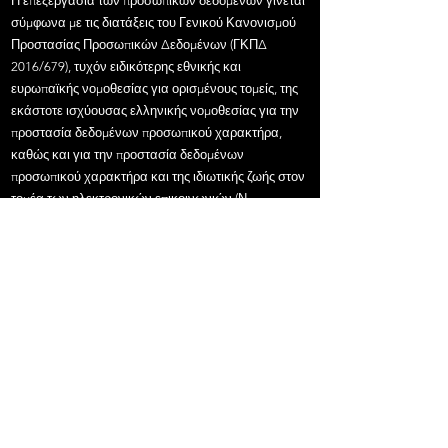
Η επεξεργασία των προσωπικών δεδομένων γίνεται
σύμφωνα με τις διατάξεις του Γενικού Κανονισμού
Προστασίας Προσωπικών Δεδομένων (ΓΚΠΔ
2016/679), τυχόν ειδικότερης εθνικής και
ευρωπαϊκής νομοθεσίας για ορισμένους τομείς, της
εκάστοτε ισχύουσας ελληνικής νομοθεσίας για την
προστασία δεδομένων προσωπικού χαρακτήρα,
καθώς και για την προστασία δεδομένων
προσωπικού χαρακτήρα και της ιδιωτικής ζωής στον
τομέα των ηλεκτρονικών επικοινωνιών (Ν.
3471/2006 , ως εκάστοτε ισχύει) και τις αποφάσεις
της Αρχής Προστασίας Δεδομένων Προσωπικού
Χαρακτήρα (ΑΠΔΠΧ)
Επίσης,ο καταναλωτής έχει δικαίωμα υποβολής
αιτήματος για πρόσβαση, διόρθωση ή διαγραφή των
δεδομένων του προσωπικού χαρακτήρα ή
περιορισμό της επεξεργασίας που αφορά το
υποκείμενο των δεδομένων καθώς επίσης και
δικαίωμα αντίταξης στην επεξεργασία και
καταγγελίας σε εποπτική αρχή (σύμφωνα με τους