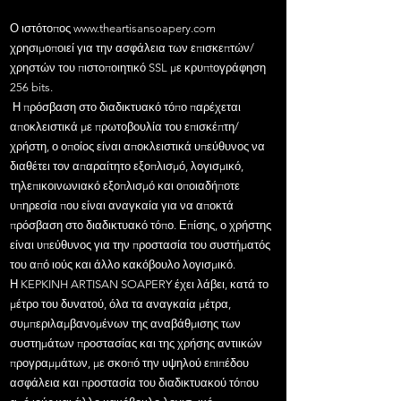
Ο ιστότοπος
www.theartisansoapery.com
χρησιμοποιεί για την ασφάλεια των επισκεπτών/
χρηστών του πιστοποιητικό SSL με κρυπtογράφηση
256 bits.
Η πρόσβαση στο διαδικτυακό τόπο παρέχεται
αποκλειστικά με πρωτοβουλία του επισκέπτη/
χρήστη, ο οποίος είναι αποκλειστικά υπεύθυνος να
διαθέτει τον απαραίτητο εξοπλισμό, λογισμικό,
τηλεπικοινωνιακό εξοπλισμό και οποιαδήποτε
υπηρεσία που είναι αναγκαία για να αποκτά
πρόσβαση στο διαδικτυακό τόπο. Επίσης, ο χρήστης
είναι υπεύθυνος για την προστασία του συστήματός
του από ιούς και άλλο κακόβουλο λογισμικό.
Η KEPKINH ARTISAN SOAPERY έχει λάβει, κατά το
μέτρο του δυνατού, όλα τα αναγκαία μέτρα,
συμπεριλαμβανομένων της αναβάθμισης των
συστημάτων προστασίας και της χρήσης αντιικών
προγραμμάτων, με σκοπό την υψηλού επιπέδου
ασφάλεια και προστασία του διαδικτυακού τόπου