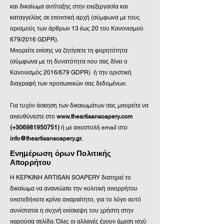
και δικαίωμα αντίταξης στην επεξεργασία και
καταγγελίας σε εποπτική αρχή (σύμφωνα με τους
ορισμούς των άρθρων 13 έως 20 του Κανονισμού
679/2016 GDPR).
Μπορείτε επίσης να ζητήσετε τη φορητότητα
(σύμφωνα με τη δυνατότητα που σας δίνει ο
Κανονισμός 2016/679 GDPR) ή την οριστική
διαγραφή των προσωπικών σας δεδομένων.
Για τυχόν άσκηση των δικαιωµάτων σας µπορείτε να
απευθύνεστε στο
www.theartisansoapery.com
(+306981950751)
ή με αποστολή email στο
info@theartisansoapery.gr
.
Ενημέρωση όρων Πολιτικής
Απορρήτου
H KEPKINH ARTISAN SOAPERY διατηρεί το
δικαίωμα να ανανεώσει την πολιτική απορρήτου
οποτεδήποτε κρίνει απαραίτητο, για το λόγο αυτό
συνίσταται η συχνή επίσκεψη του χρήστη στην
παρούσα σελίδα. Όλες οι αλλαγές έχουν άμεση ισχύ