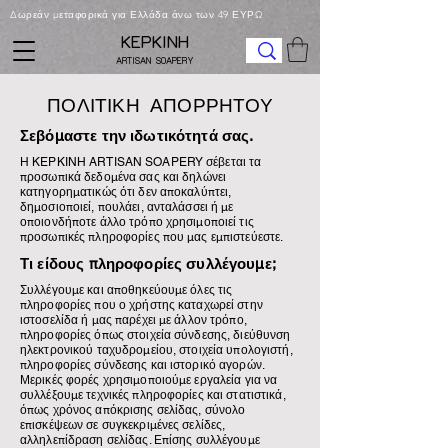
Δωρεάν μεταφορικά για Ελλάδα άνω των 49 ΕΥΡΩ
KEPKINH
ARTISAN SOAPERY
ΠΟΛΙΤΙΚΗ ΑΠΟΡΡΗΤΟΥ
Σεβόμαστε την ιδωτικότητά σας.
Η KEPKINH ARTISAN SOAPERY σέβεται τα
προσωπικά δεδομένα σας και δηλώνει
κατηγορηματικώς ότι δεν αποκαλύπτει,
δημοσιοποιεί, πουλάει, ανταλάσσει ή με
οποιονδήποτε άλλο τρόπο χρησιμοποιεί τις
προσωπικές πληροφορίες που μας εμπιστεύεστε.
Τι είδους πληροφορίες συλλέγουμε;
Συλλέγουμε και αποθηκεύουμε όλες τις
πληροφορίες που ο χρήστης καταχωρεί στην
ιστοσελίδα ή μας παρέχει με άλλον τρόπο,
πληροφορίες όπως στοιχεία σύνδεσης, διεύθυνση
ηλεκτρονικού ταχυδρομείου, στοιχεία υπολογιστή,
πληροφορίες σύνδεσης και ιστορικό αγορών.
Μερικές φορές χρησιμοποιούμε εργαλεία για να
συλλέξουμε τεχνικές πληροφορίες και στατιστικά,
όπως χρόνος απόκρισης σελίδας, σύνολο
επισκέψεων σε συγκεκριμένες σελίδες,
αλληλεπίδραση σελίδας. Επίσης συλλέγουμε