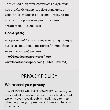
με τη δημοσίευση στην ιστοσελίδα. Σε περίπτωση
που οι αλλαγές απορρήτου είναι σημαντικές ο
χρήστης θα ενημερωθεί εκτός από την σελίδα της
πολιτικής απορρήτου και μέσω μηνύματος
ηλεκτρονικού ταχυδρομείου.
Ερωτήσεις
Αν έχετε οποιαδήποτε περαιτέρω απορία ή ερώτηση
σχετικά με τους όρους της Πολιτικής Απορρήτου
επικοινωνήστε μαζί μας στο
i
nfo@theartisansoapery.com
ή στο
www.theartisansoapery.com
(+306981950751)
PRIVACY POLICY
We respect your privacy
The KEPKINH ARTISAN SOAPERY respects your
personal information and unequivocally state that
we will never reveal, publish, sell, trade or in an
other way use your personal information that you
trust on us.