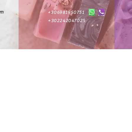
om
+306981950751
+302242047025