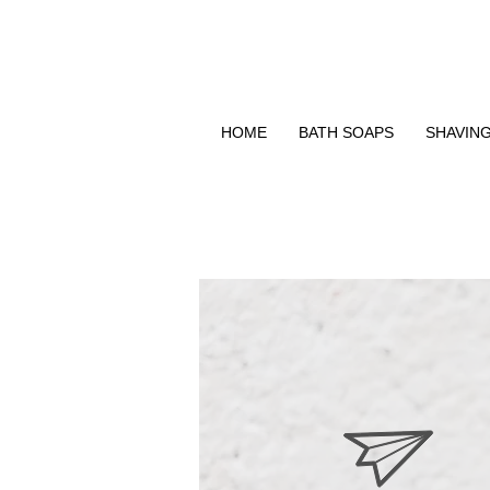
Δωρεάν μεταφορικά για Ελλάδα άνω των 49 ΕΥΡΩ
HOME
BATH SOAPS
SHAVIN