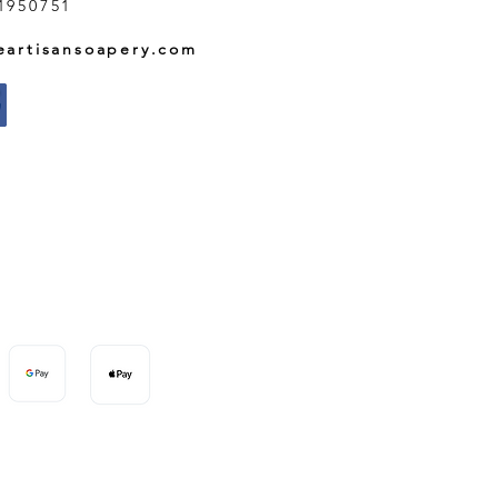
1950751
eartisansoapery.com