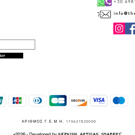
+30 698
info@th
R NEWSLETTER
ter
ΑΡΙΘΜΟΣ Γ.Ε.Μ.Η. 170637820000
2026 - Developed by
KEPKINH ARTISAN SOAPERY
®