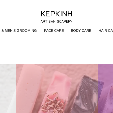
KEPKINH
ARTISAN SOAPERY
G & MEN'S GROOMING
FACE CARE
BODY CARE
HAIR C