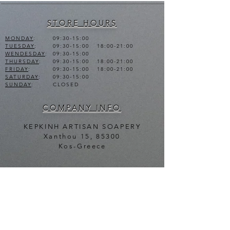
STORE HOURS
MONDAY
:
09:30-15:00
TUESDAY
:
09:30-15:00 18:00-21:00
WENDESDAY
:
09:30-15:00
THURSDAY
:
09:30-15:00 18:00-21:00
FRIDAY
:
09:30-15:00 18:00-21:00
SATURDAY
:
09:30-15:00
SUNDAY
:
CLOSED
COMPANY INFO
KEPKINH ARTISAN SOAPERY
Xanthou 15, 85300
Kos-Greece
CONTACT
TEL.
+30 22420 47025
+30 6981950751
info@theartisansoapery.com