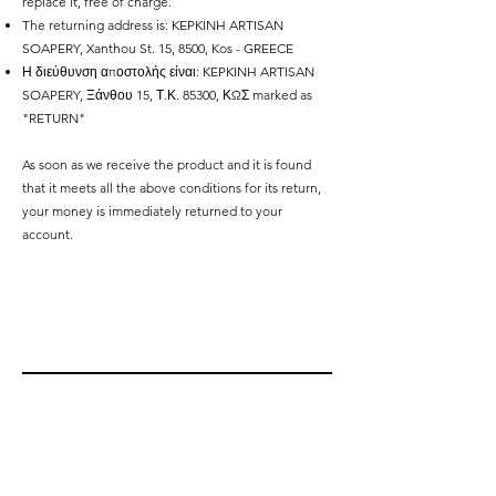
replace it, free of charge.
The returning address is: KEPKINH ARTISAN
SOAPERY, Xanthou St. 15, 8500, Kos - GREECE
Η διεύθυνση αποστολής είναι: KEPKINH ARTISAN
SOAPERY, Ξάνθου 15, Τ.Κ. 85300, ΚΩΣ marked as
"RETURN"
As soon as we receive the product and it is found
that it meets all the above conditions for its return,
your money is immediately returned to your
account.