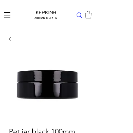
Δωρεάν μεταφορικά για Ελλάδα άνω των 49 ΕΥΡΩ
KEPKINH
ARTISAN SOAPERY
Pet jar black 100mm